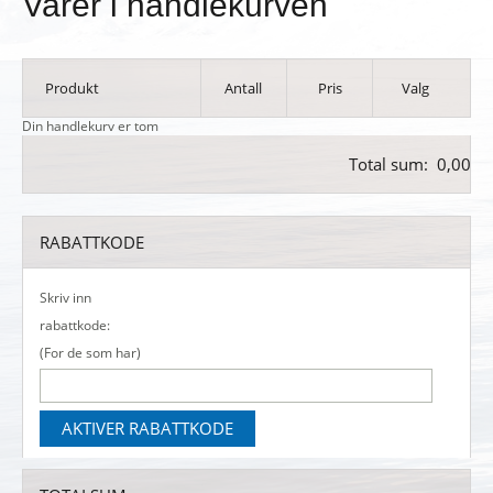
Varer i handlekurven
Produkt
Antall
Pris
Valg
Din handlekurv er tom
Total sum:
0,00
RABATTKODE
Skriv inn
rabattkode:
(For de som har)
AKTIVER RABATTKODE